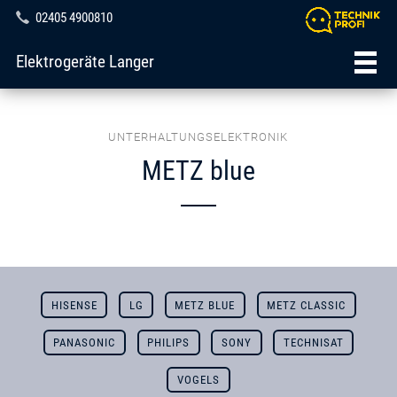
02405 4900810
Elektrogeräte Langer
UNTERHALTUNGSELEKTRONIK
METZ blue
HISENSE
LG
METZ BLUE
METZ CLASSIC
PANASONIC
PHILIPS
SONY
TECHNISAT
VOGELS